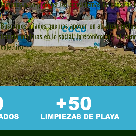
tamaños para proteger los ecosistemas de nuestras i
Buscamos aliados que nos apoyen en alcanzar meta
transformadoras en lo social, lo económico y el bien
colectivo.
0
+50
ADOS
LIMPIEZAS DE PLAYA