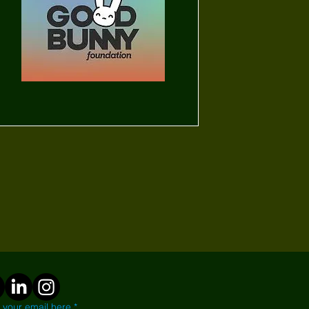
ntáctanos
 your email here