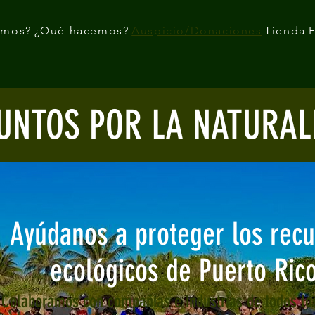
omos?
¿Qué hacemos?
Auspicio/Donaciones
Tienda
F
JUNTOS POR LA NATURAL
Ayúdanos a proteger los recu
ecológicos de Puerto Ric
Colaboramos con compañías e industrias de todos lo