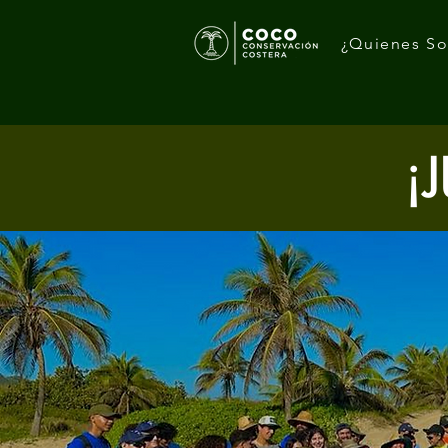
¿Quienes S
¡