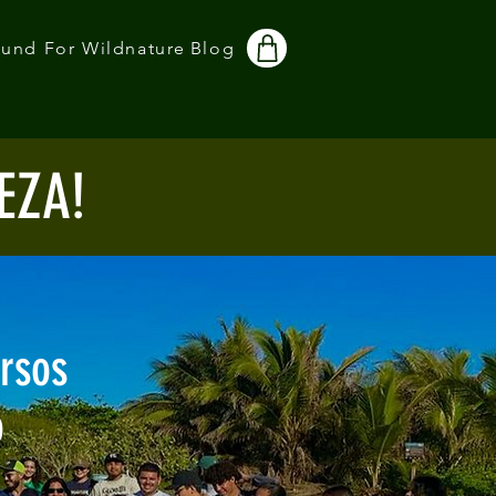
und For Wildnature
Blog
EZA!
rsos
o
s