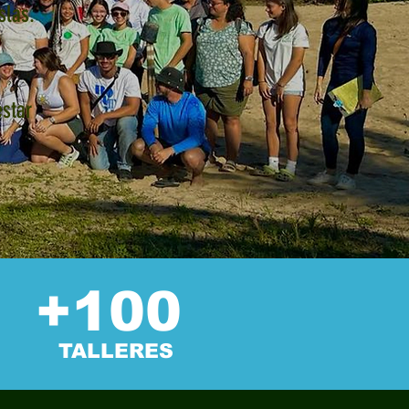
slas.
s
estar
+100
TALLERES